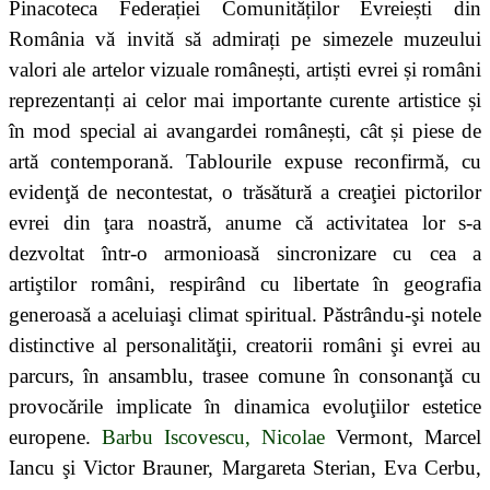
Pinacoteca Federației Comunităților Evreiești din
România vă invită să admirați pe simezele muzeului
valori ale artelor vizuale românești, artiști evrei și români
reprezentanți ai celor mai importante curente artistice și
în mod special ai avangardei românești, cât și piese de
artă contemporană.
Tablourile expuse reconfirmă, cu
evidenţă de necontestat, o trăsătură a creaţiei pictorilor
evrei din ţara noastră, anume că activitatea lor s-a
dezvoltat într-o armonioasă sincronizare cu cea a
artiştilor români, respirând cu libertate în geografia
generoasă a aceluiaşi climat spiritual. Păstrându-şi notele
distinctive al personalităţii, creatorii români şi evrei au
parcurs, în ansamblu, trasee comune în consonanţă cu
provocările implicate în dinamica evoluţiilor estetice
europene.
Barbu Iscovescu, Nicolae
Vermont
,
Marcel
Iancu şi Victor Brauner, Margareta Sterian, Eva Cerbu,