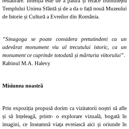
restaurare. Intenția este de a păstra și reface frumusețea
Templului Unirea Sfântă și de a da o față nouă Muzeului
de Istorie și Cultură a Evreilor din România.
”
Sinagoga se poate considera pretutindeni ca un
adev
ă
rat monument viu al trecutului istoric, ca un
monument ce cuprinde totodată și mărturia viitorului”
.
Rabinul
M.A. Halevy
Misiunea noastră
Prin expoziția propusă dorim ca vizitatorii noștri să afle
și să înțeleagă, printr- o explorare vizuală, bogată în
imagini, ce înseamnă viața evreiască aici și oriunde în