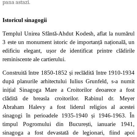
pana astazi.
Istoricul sinagogii
Templul Unirea Sfântă
-
Ahdut Kodesh
, aflat la numărul
3 este un
monument istoric de importanță națională
,
un
edificiu
elegant,
ușor de identificat printre clădirile
reminiscente ale cartierului.
C
onstruit
ă
î
ntre
1850
-1852
și rec
lădi
t
ă
între 1910-1934
dupä planurile arhitectului Iulius Grunfeld
, s-a numit
inițial
S
inagog
a Mare
a Croitorilor
deoarece a fost
clădită de breasla croitorilor. Rabinul dr. Meyer
Abraham Halevy a fost liderul religios al acestei
sinagogi în perioadele 1935-1940 și 1946-1963. În
timpul Pogromului din București, ianuarie 1941,
sinagoga a fost devastată de legionari, fiind apoi