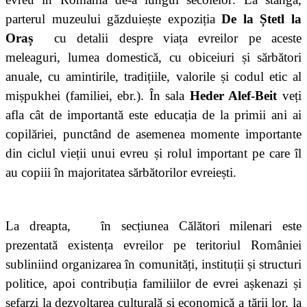
parterul muzeului găzduiește expoziția
De la Ștetl la
Oraș
cu detalii despre viața evreilor pe aceste
meleaguri, lumea domestică, cu obiceiuri și sărbători
anuale, cu amintirile, tradițiile, valorile și codul etic al
mișpukhei (familiei, ebr.). În sala
Heder Alef-Beit
veți
afla cât de importantă este educația de la primii ani ai
copilăriei, punctând de asemenea momente importante
din ciclul vieții unui evreu și rolul important pe care îl
au copiii în majoritatea sărbătorilor evreiești.
La dreapta,
în secțiunea Călători milenari este
prezentată existența evreilor pe teritoriul României
subliniind organizarea în comunități, instituții și structuri
politice, apoi contribuția familiilor de evrei așkenazi și
sefarzi la dezvoltarea culturală și economică a țării lor, la