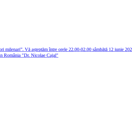
tori milenari”. Vă așteptăm între orele 22.00-02.00 sâmbătă 12 iunie 20
 din România "Dr. Nicolae Cajal"