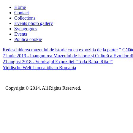
Home
Contact
Collections
Events photo gallery
Synagogues
Events
Politica cookie
Redeschiderea muzeului de istorie cu cu expoziția de la parter ” Călă
7 iunie 2019 - Inaugurarea Muzeului de Istorie și Cultură a Evreilor
21 august 2018 - Vernisajul Expoziției "Toda Raba, Rita !"
Yiddische Welt Lumea idis in Romania
Copyright © 2014. All Rights Reserved.